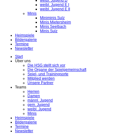
weibl. Jugend D
weibl. Jugend E I
weibl. Jugend E II
Minis
Miniminis Sulz
Minis Mietersheim
Minis Seelbach
Minis Sulz
Heimspiele
Bildergalerie
Termine
Newsletter
Start
Über uns
Die HSG stellt sich vor
Die Organe der Spielgemeinschaft
Spiel- und Trainingsorte
Mitglied werden
Unsere Partner
Teams
Herren
Damen
männl. Jugend
gem. Jugend
weibl. Jugend
Minis
Heimspiele
Bildergalerie
Termine
Newsletter