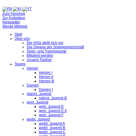
Zum Fanshop
Zur Kollektion
Newsletter
Werde Mitglied
Start
Über uns
Die HSG stellt sich vor
Die Organe der Spielgemeinschaft
Spiel- und Trainingsorte
Mitglied werden
Unsere Partner
Teams
Herren
Herren I
Herren II
Herren III
Damen
Damen I
männl. Jugend
männl. Jugend B
gem. Jugend
gem. Jugend E
gem. Jugend E II
gem. Jugend F
weibl. Jugend
weibl. Jugend A
weibl. Jugend B
weibl. Jugend C