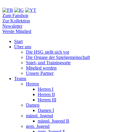
Zum Fanshop
Zur Kollektion
Newsletter
Werde Mitglied
Start
Über uns
Die HSG stellt sich vor
Die Organe der Spielgemeinschaft
Spiel- und Trainingsorte
Mitglied werden
Unsere Partner
Teams
Herren
Herren I
Herren II
Herren III
Damen
Damen I
männl. Jugend
männl. Jugend B
gem. Jugend
gem. Jugend E