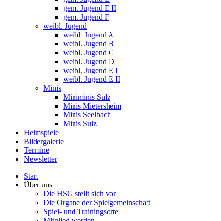
gem. Jugend E II
gem. Jugend F
weibl. Jugend
weibl. Jugend A
weibl. Jugend B
weibl. Jugend C
weibl. Jugend D
weibl. Jugend E I
weibl. Jugend E II
Minis
Miniminis Sulz
Minis Mietersheim
Minis Seelbach
Minis Sulz
Heimspiele
Bildergalerie
Termine
Newsletter
Start
Über uns
Die HSG stellt sich vor
Die Organe der Spielgemeinschaft
Spiel- und Trainingsorte
Mitglied werden