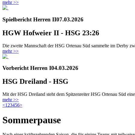
mehr >>
Spielbericht Herren II
07.03.2026
HGW Hofweier II - HSG 23:26
Die zweite Mannschaft der HSG Ortenau Süd sammelte im Derby zwe
mehr >>
Vorbericht Herren I
04.03.2026
HSG Dreiland - HSG
Mit der HSG Dreiland steht dem Spitzenreiter HSG Ortenau Süd ein
mehr >>
<
1
2
3
4
5
6
>
Sommerpause
Nach einer kräftezehrenden Saison, die für einige Teams mit teilwei