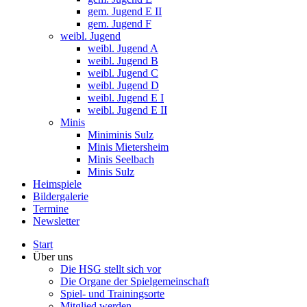
gem. Jugend E II
gem. Jugend F
weibl. Jugend
weibl. Jugend A
weibl. Jugend B
weibl. Jugend C
weibl. Jugend D
weibl. Jugend E I
weibl. Jugend E II
Minis
Miniminis Sulz
Minis Mietersheim
Minis Seelbach
Minis Sulz
Heimspiele
Bildergalerie
Termine
Newsletter
Start
Über uns
Die HSG stellt sich vor
Die Organe der Spielgemeinschaft
Spiel- und Trainingsorte
Mitglied werden