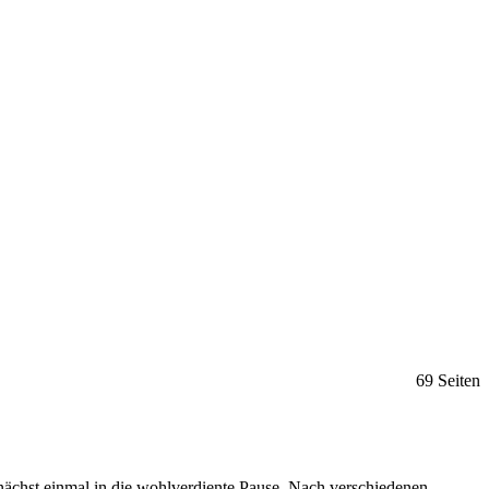
69 Seiten
unächst einmal in die wohlverdiente Pause. Nach verschiedenen