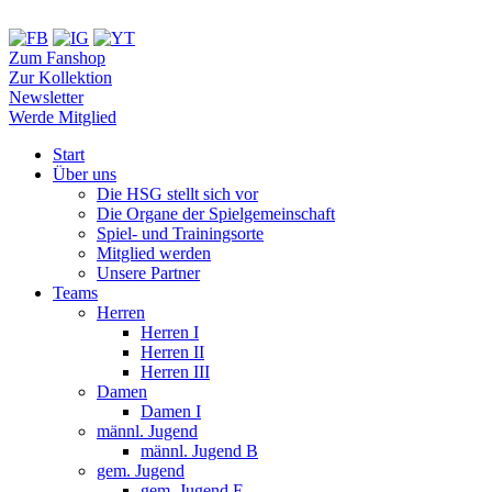
Zum Fanshop
Zur Kollektion
Newsletter
Werde Mitglied
Start
Über uns
Die HSG stellt sich vor
Die Organe der Spielgemeinschaft
Spiel- und Trainingsorte
Mitglied werden
Unsere Partner
Teams
Herren
Herren I
Herren II
Herren III
Damen
Damen I
männl. Jugend
männl. Jugend B
gem. Jugend
gem. Jugend E